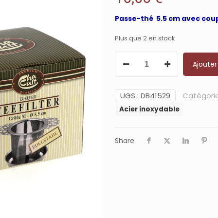
Passe-thé 5.5 cm avec cou
Plus que 2 en stock
quantité
Ajouter
de
Passe-
thé
UGS :
DB41529
Catégorie
5.5
Acier inoxydable
cm
avec
Share
coupelle