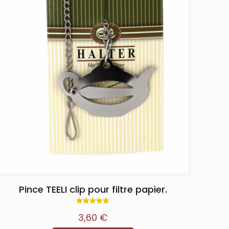
Pince TEELI clip pour filtre papier.
Note
3,60
€
5.00
sur 5