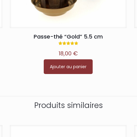
Passe-thé “Gold” 5.5 cm
Note
18,00
€
5.00
sur 5
Ajouter au panier
Produits similaires