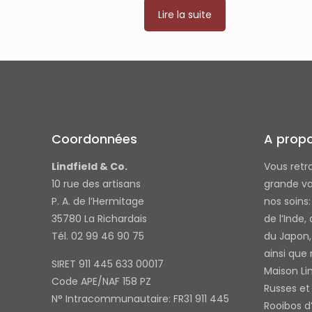
Lire la suite
Coordonnées
A prop
Lindfield & Co.
Vous retr
10 rue des artisans
grande va
P. A. de l’Hermitage
nos soins
35780 La Richardais
de l’Inde,
Tél. 02 99 46 90 75
du Japon,
ainsi que
SIRET 911 445 633 00017
Maison Li
Code APE/NAF 158 PZ
Russes et 
N° Intracommunautaire: FR31 911 445
Rooibos d’