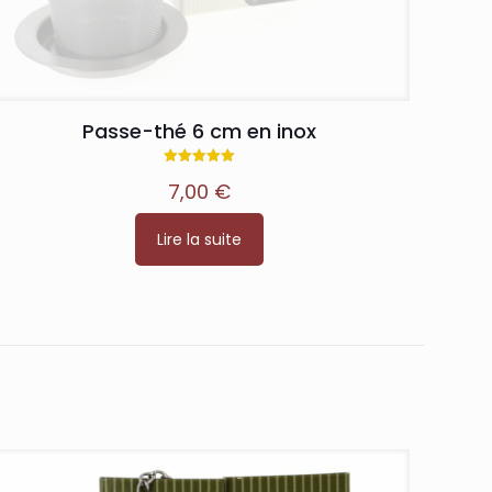
Passe-thé 6 cm en inox
Note
7,00
€
5.00
sur 5
Lire la suite