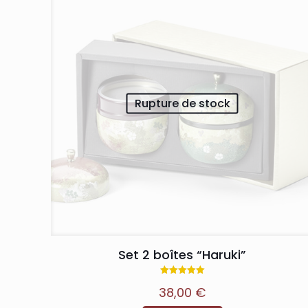
Rupture de stock
Set 2 boîtes “Haruki”
Note
38,00
€
5.00
sur 5