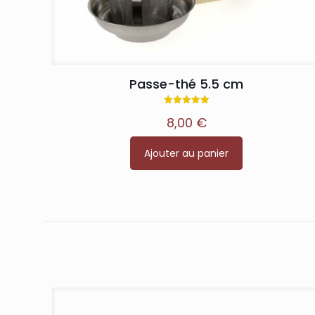
Passe-thé 5.5 cm
Note
8,00
€
5.00
sur 5
Ajouter au panier