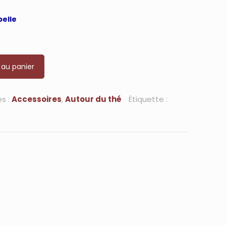
pelle
 au panier
s :
Accessoires
,
Autour du thé
Étiquette :