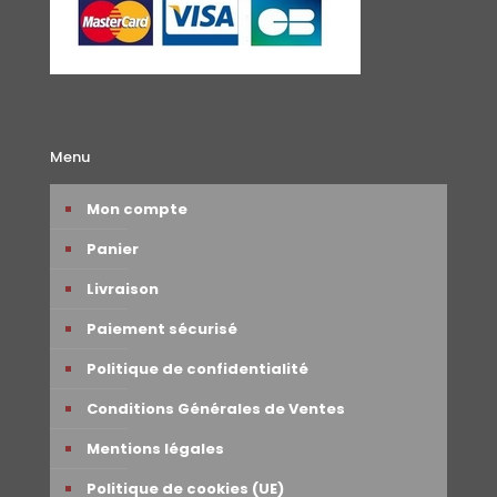
Menu
Mon compte
Panier
Livraison
Paiement sécurisé
Politique de confidentialité
Conditions Générales de Ventes
Mentions légales
Politique de cookies (UE)