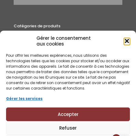
Catégories de produits
Gérer le consentement
Autour du thé
aux cookies
Cafés
Pour offrir les meilleures expériences, nous utilisons des
Rooibos et Infusions
technologies telles que les cookies pour stocker et/ou accéder aux
informations des appareils. Le fait de consentir à ces technologies
Thés
nous permettra de traiter des données telles que le comportement
de navigation ou les ID uniques sur ce site. Le fait de ne pas
consentir ou de retirer son consentement peut avoir un effet négatif
sur certaines caractéristiques et fonctions.
Gérer les services
Accepter
Refuser
© Lindfield & Co 2018 - 2026