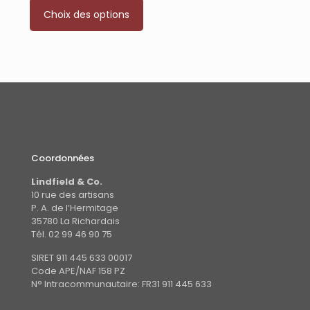
Ce
Choix des options
produit
a
plusieurs
variations.
Les
options
peuvent
être
choisies
sur
la
Coordonnées
page
du
Lindfield & Co.
produit
10 rue des artisans
P. A. de l’Hermitage
35780 La Richardais
Tél. 02 99 46 90 75
SIRET 911 445 633 00017
Code APE/NAF 158 PZ
N° Intracommunautaire: FR31 911 445 633