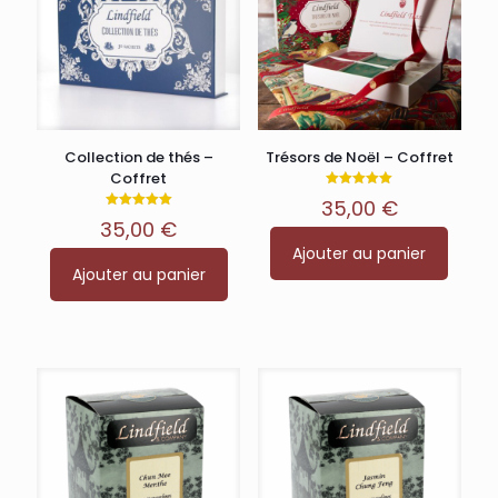
Collection de thés –
Trésors de Noël – Coffret
Coffret
Note
35,00
€
5.00
Note
sur 5
35,00
€
5.00
sur 5
Ajouter au panier
Ajouter au panier