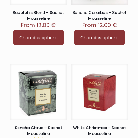
Rudolph’s Blend – Sachet
Sencha Caraïbes – Sachet
Mousseline
Mousseline
From
12,00
€
From
12,00
€
Ce
Ce
Choix des options
Choix des options
produit
produit
a
a
plusieurs
plusieurs
variations.
variations.
Les
Les
options
options
peuvent
peuvent
être
être
choisies
choisies
sur
sur
la
la
page
page
du
du
produit
produit
Sencha Citrus – Sachet
White Christmas – Sachet
Mousseline
Mousseline