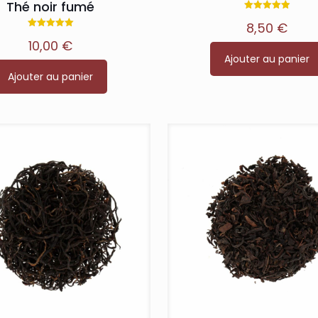
Thé noir fumé
Note
8,50
€
4.90
sur 5
Note
10,00
€
5.00
sur 5
Ajouter au panier
Ajouter au panier