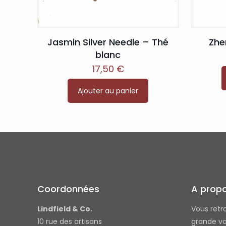
Jasmin Silver Needle – Thé
Zhe
blanc
17,50
€
Ajouter au panier
Coordonnées
A prop
Lindfield & Co.
Vous retr
10 rue des artisans
grande va