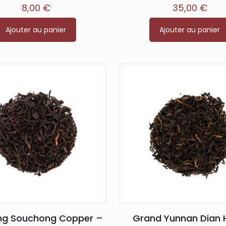
8,00
€
35,00
€
5.00
5.00
sur 5
sur 5
Ajouter au panier
Ajouter au panier
ng Souchong Copper –
Grand Yunnan Dian