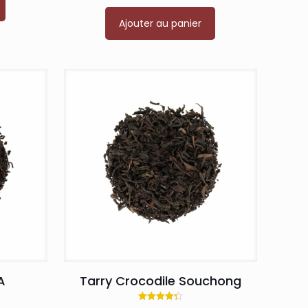
Ajouter au panier
A
Tarry Crocodile Souchong
Note