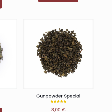
Gunpowder Special
Note
8,00
€
4.86
sur 5