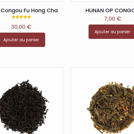
k Congou Fu Hong Cha
HUNAN OP CONG
7,00
€
Note
30,00
€
5.00
sur 5
Ajouter au panier
Ajouter au panier