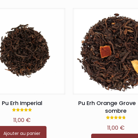
Pu Erh Imperial
Pu Erh Orange Grove
sombre
Note
11,00
€
5.00
sur 5
Note
11,00
€
4.78
sur 5
Ajouter au panier