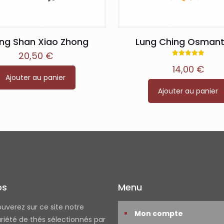
ng Shan Xiao Zhong
Lung Ching Osman
20,50
€
Note
14,00
€
5.00
sur 5
Ajouter au panier
Ajouter au panier
os
Menu
ouverez sur ce site notre
Mon compte
riété de thés sélectionnés par