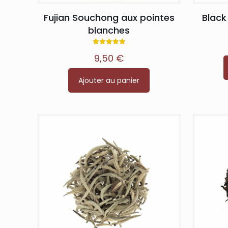
Fujian Souchong aux pointes
Blac
blanches
Note
9,50
€
5.00
sur 5
Ajouter au panier