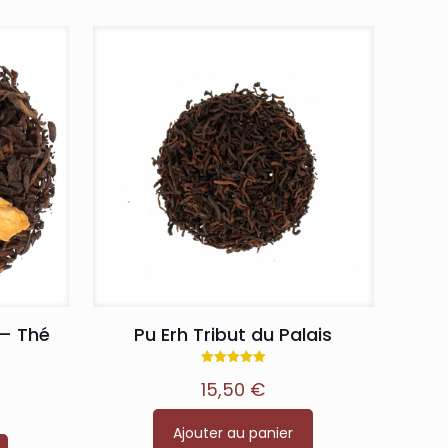
 – Thé
Pu Erh Tribut du Palais
Note
15,50
€
5.00
sur 5
Ajouter au panier