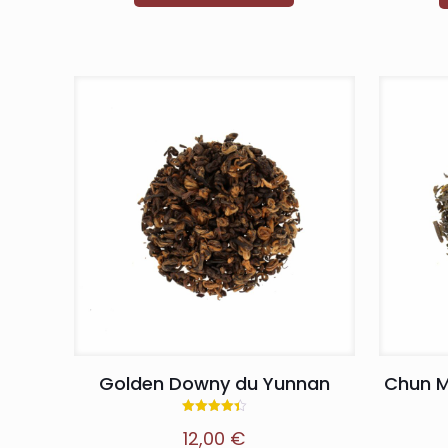
Golden Downy du Yunnan
Chun M
Note
12,00
€
4.40
sur 5