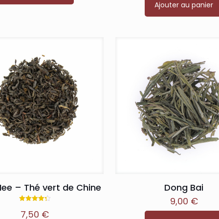
Ajouter au panier
ee – Thé vert de Chine
Dong Bai
9,00
€
Note
7,50
€
4.33
sur 5