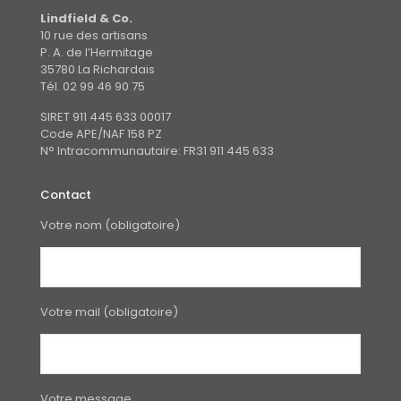
du
du
Lindfield & Co.
produit
produit
10 rue des artisans
P. A. de l’Hermitage
35780 La Richardais
Tél. 02 99 46 90 75
SIRET 911 445 633 00017
Code APE/NAF 158 PZ
N° Intracommunautaire: FR31 911 445 633
Contact
Votre nom (obligatoire)
Votre mail (obligatoire)
Votre message