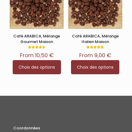
Café ARABICA, Mélange
Café ARABICA, Mélange
Gourmet Maison
Italien Maison
Note
Note
From
10,50
€
From
9,00
€
4.67
4.70
sur 5
sur 5
Ce
Ce
Choix des options
Choix des options
produit
produit
a
a
plusieurs
plusieurs
variations.
variations.
Les
Les
options
options
peuvent
peuvent
être
être
choisies
choisies
sur
sur
la
la
Coordonnées
page
page