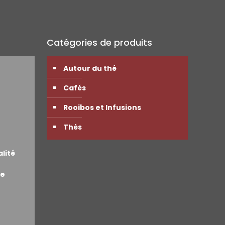
Catégories de produits
Autour du thé
Cafés
Rooibos et Infusions
Thés
alité
de