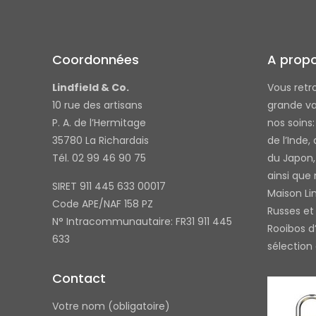
Les
options
peuvent
Coordonnées
A prop
être
choisies
Lindfield & Co.
Vous retr
sur
10 rue des artisans
grande va
la
P. A. de l’Hermitage
nos soins
page
35780 La Richardais
de l’Inde,
du
Tél. 02 99 46 90 75
du Japon,
produit
ainsi que
SIRET 911 445 633 00017
Maison Li
Code APE/NAF 158 PZ
Russes et 
N° Intracommunautaire: FR31 911 445
Rooibos d’
633
sélection
Contact
Votre nom (obligatoire)