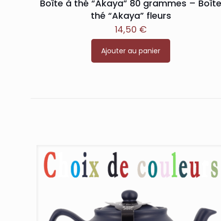
Boîte à thé “Akaya” 80 grammes – Boît
thé “Akaya” fleurs
14,50
€
Ajouter au panier