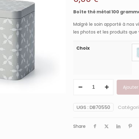
Boîte thé métal 100 gramm
Malgré le soin apporté à nos v
les photos et les produits que
Choix
quantité
Ajouter
de
Boîte
thé
UGS :
DB70550
Catégori
"Lewis"
100
Share
grammes