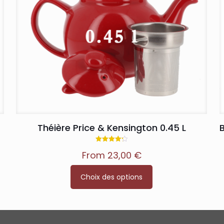
Théière Price & Kensington 0.45 L
B
Note
From
23,00
€
4.25
sur 5
Ce
Choix des options
produit
a
plusieurs
variations.