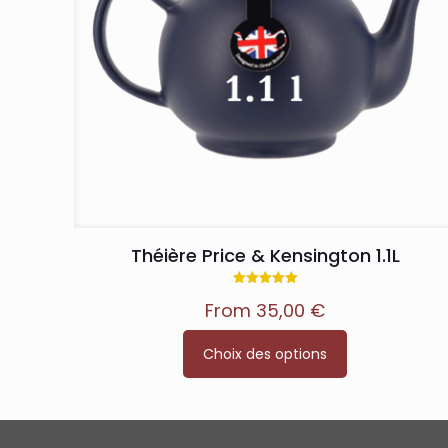
Théière Price & Kensington 1.1L
Note
From
35,00
€
5.00
sur 5
Ce
Choix des options
produit
a
plusieurs
variations.