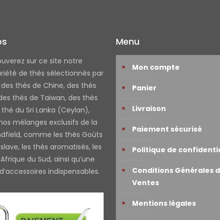
Les
options
peuvent
os
Menu
être
choisies
ouverez sur ce site notre
Mon compte
sur
riété de thés sélectionnés par
la
: des thés de Chine, des thés
Panier
page
 des thés de Taiwan, des thés
du
Livraison
 thé du Sri Lanka (Ceylan),
produit
 nos mélanges exclusifs de la
Paiement sécurisé
ndfield, comme les thés Goûts
slave, les thés aromatisés, les
Politique de confidenti
Afrique du Sud, ainsi qu’une
Conditions Générales 
 d’accessoires indispensables.
Ventes
Mentions légales