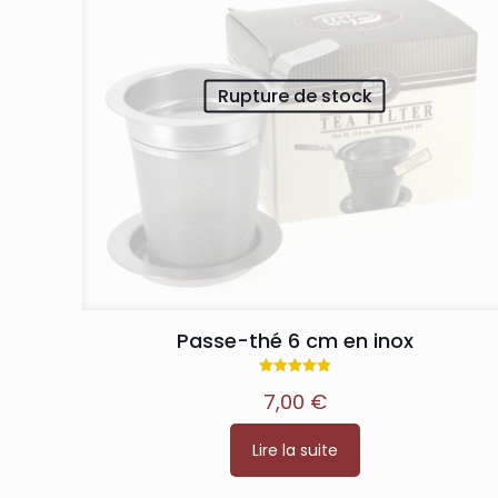
produit
Rupture de stock
Passe-thé 6 cm en inox
Note
7,00
€
5.00
sur 5
Lire la suite