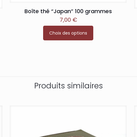
Boîte thé “Japan” 100 grammes
7,00
€
Ce
Choix des options
produit
a
plusieurs
variations.
Les
options
peuvent
Produits similaires
être
choisies
sur
la
page
du
produit