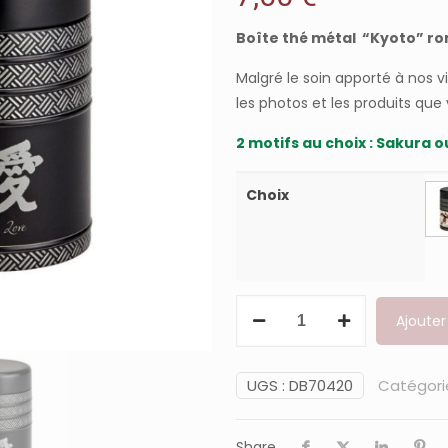
Boîte thé métal “Kyoto” r
Malgré le soin apporté à nos v
les photos et les produits que
2 motifs au choix : Sakura ou
Choix
quantité
Ajouter
de
Boîte
thé
UGS :
DB70420
Catégori
"Kyoto"
125
Share