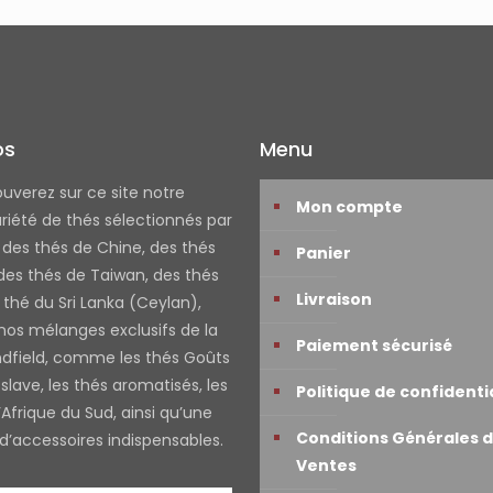
os
Menu
ouverez sur ce site notre
Mon compte
riété de thés sélectionnés par
: des thés de Chine, des thés
Panier
 des thés de Taiwan, des thés
Livraison
 thé du Sri Lanka (Ceylan),
 nos mélanges exclusifs de la
Paiement sécurisé
ndfield, comme les thés Goûts
slave, les thés aromatisés, les
Politique de confidenti
Afrique du Sud, ainsi qu’une
Conditions Générales 
 d’accessoires indispensables.
Ventes