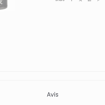
grammes
Avis