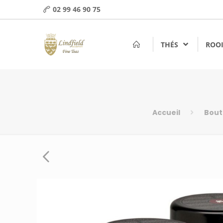
02 99 46 90 75
THÉS
ROOI
Accueil
Bout