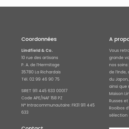
Coordonnées
A prop
Lindfield & Co.
Vous retr
10 rue des artisans
grande va
P. A. de l’Hermitage
nos soins
35780 La Richardais
de l’Inde,
Tél. 02 99 46 90 75
du Japon,
ainsi que
SIRET 911 445 633 00017
Maison Li
Code APE/NAF 158 PZ
Russes et 
N° Intracommunautaire: FR31 911 445
Rooibos d’
633
sélection
Contact