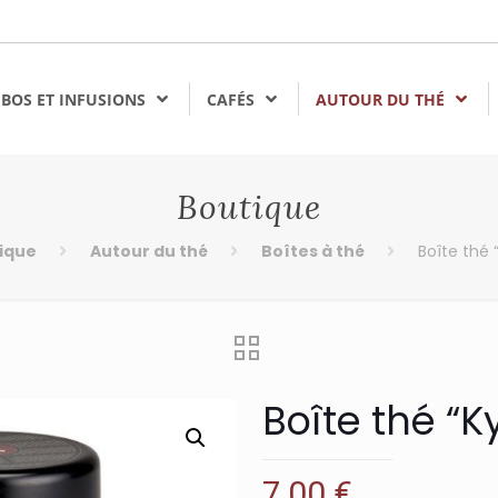
BOS ET INFUSIONS
CAFÉS
AUTOUR DU THÉ
Boutique
ique
Autour du thé
Boîtes à thé
Boîte thé
Boîte thé “
7,00
€