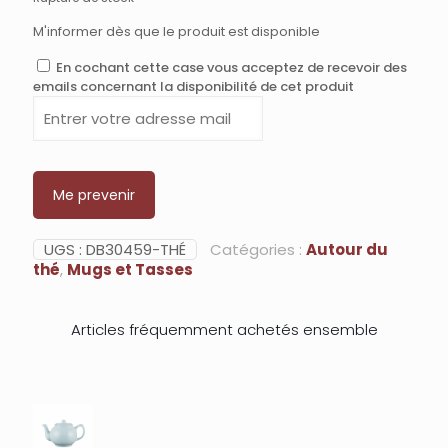
M'informer dès que le produit est disponible
En cochant cette case vous acceptez de recevoir des
emails concernant la disponibilité de cet produit
Enter
your
email
address
to
Me prevenir
join
the
waitlist
UGS :
DB30459-THÉ
Catégories :
Autour du
for
thé
,
Mugs et Tasses
this
product
Articles fréquemment achetés ensemble