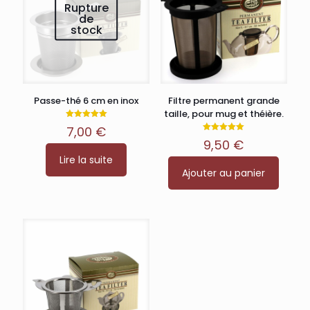
produit
Rupture
de
stock
Passe-thé 6 cm en inox
Filtre permanent grande
taille, pour mug et théière.
Note
7,00
€
5.00
Note
sur 5
9,50
€
5.00
sur 5
Lire la suite
Ajouter au panier