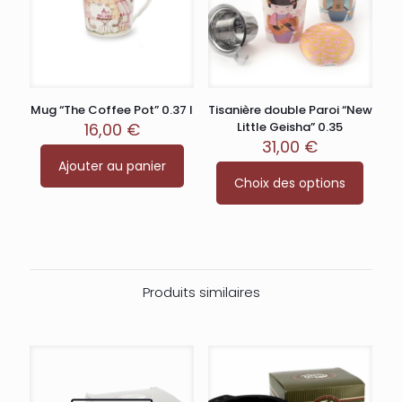
Mug “The Coffee Pot” 0.37 l
Tisanière double Paroi “New
16,00
€
Little Geisha” 0.35
31,00
€
Ajouter au panier
Ce
Choix des options
produit
a
plusieurs
variations.
Les
options
peuvent
Produits similaires
être
choisies
sur
la
page
du