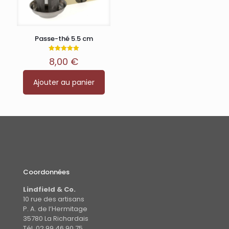
Passe-thé 5.5 cm
Note
8,00
€
5.00
sur 5
Ajouter au panier
Coordonnées
Lindfield & Co.
10 rue des artisans
P. A. de l’Hermitage
35780 La Richardais
Tél. 02 99 46 90 75