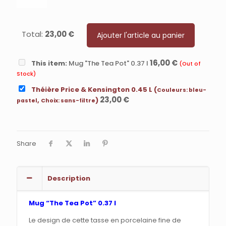
Total:
23,00
€
Ajouter l'article au panier
16,00
€
This item:
Mug "The Tea Pot" 0.37 l
(Out of
Stock)
Théière Price & Kensington 0.45 L (
Couleurs:
bleu-
23,00
€
,
)
pastel
Choix:
sans-filtre
Share
Description
Mug “The Tea Pot” 0.37 l
Le design de cette tasse en porcelaine fine de