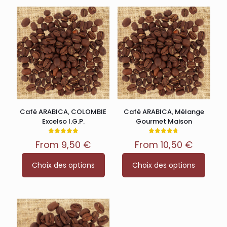
Café ARABICA, COLOMBIE
Café ARABICA, Mélange
Excelso I.G.P.
Gourmet Maison
Note
Note
From
9,50
€
From
10,50
€
5.00
4.67
sur 5
sur 5
Ce
Ce
Choix des options
Choix des options
produit
produit
a
a
plusieurs
plusieurs
variations.
variations.
Les
Les
options
options
peuvent
peuvent