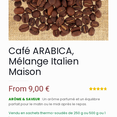
Café ARABICA,
Mélange Italien
Maison
From
9,00
€
Noté
20
4.70
sur 5
ARÔME & SAVEUR
: Un arôme parfumé et un équilibre
basé sur
parfait pour le matin ou le midi après le repas.
notations
client
Vendu en sachets thermo-soudés de 250 g ou 500 g ou 1