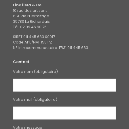
la
Lindfield & Co.
page
10 rue des artisans
du
P. A. de l’Hermitage
produit
35780 La Richardais
Tél. 02 99 46 90 75
SIRET 911 445 633 00017
Code APE/NAF 158 PZ
N° Intracommunautaire: FR31 911 445 633
Contact
Votre nom (obligatoire)
Votre mail (obligatoire)
Votre message