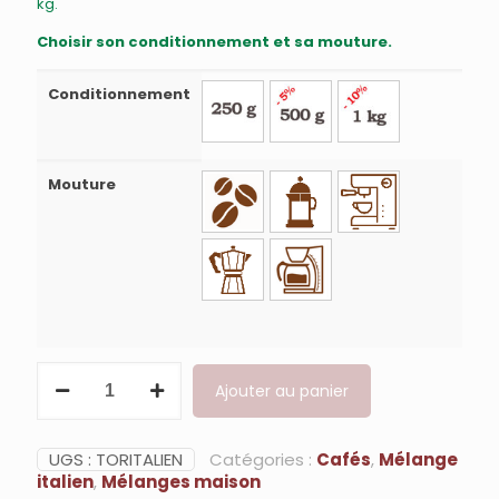
kg.
Choisir son conditionnement et sa mouture.
Conditionnement
Mouture
quantité
Ajouter au panier
de
Café
ARABICA,
Mélange
UGS :
TORITALIEN
Catégories :
Cafés
,
Mélange
Italien
italien
,
Mélanges maison
Maison