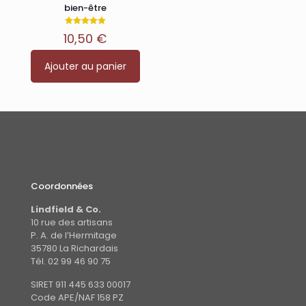
bien-être
Note
10,50
€
4.92
sur 5
Ajouter au panier
Coordonnées
Lindfield & Co.
10 rue des artisans
P. A. de l’Hermitage
35780 La Richardais
Tél. 02 99 46 90 75
SIRET 911 445 633 00017
Code APE/NAF 158 PZ