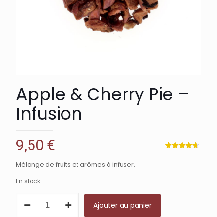
Apple & Cherry Pie –
Infusion
9,50
€
Noté
4
4.75
sur 5
Mélange de fruits et arômes à infuser.
basé sur
notations
client
En stock
quantité
Ajouter au panier
de
Apple