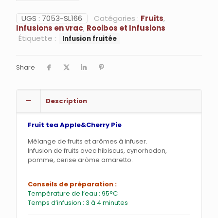
&
Cherry
UGS :
7053-SL166
Catégories :
Fruits
,
Pie
Infusions en vrac
,
Rooibos et Infusions
-
Étiquette :
Infusion fruitée
Infusion
Share
Description
Fruit tea Apple&Cherry Pie
Mélange de fruits et arômes à infuser.
Infusion de fruits avec hibiscus, cynorhodon,
pomme, cerise arôme amaretto.
Conseils de préparation :
Température de l’eau : 95°C
Temps d’infusion : 3 à 4 minutes