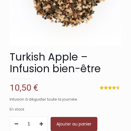
Turkish Apple –
Infusion bien-être
10,50
€
Noté
5
4.60
sur 5
Infusion à déguster toute la journée.
basé
sur
notations
En stock
client
quantité
Ajouter au panier
de
Turkish