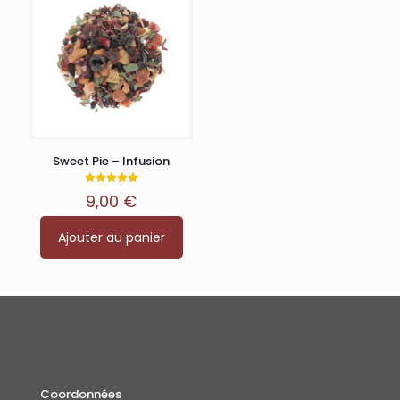
Sweet Pie – Infusion
Note
9,00
€
5.00
sur 5
Ajouter au panier
Coordonnées