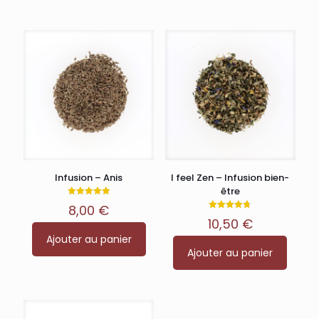
Infusion – Anis
I feel Zen – Infusion bien-
être
Note
8,00
€
5.00
Note
sur 5
10,50
€
4.75
sur 5
Ajouter au panier
Ajouter au panier