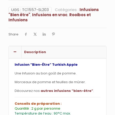
Apple
-
UGS :
TC1557-SL203
Catégories :
Infusions
Infusion
"Bien être"
,
Infusions en vrac
,
Rooibos et
bien-
Infusions
être
Share
Description
Infusion “Bien-Être” Turkish Apple
Une Infusion au bon goût de pomme.
Morceaux de pomme et feuilles de mûrier.
Découvrez nos
autres infusions “bien-être”
.
Conseils de préparation :
Quantité : 2 g par personne
Température de l’eau : 90°C max.