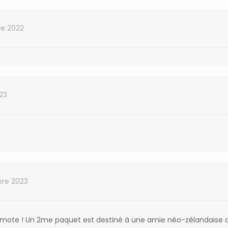
e 2022
023
re 2023
mote ! Un 2me paquet est destiné à une amie néo-zélandaise qui 