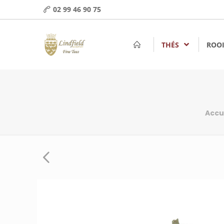
02 99 46 90 75
THÉS
ROOI
Accu