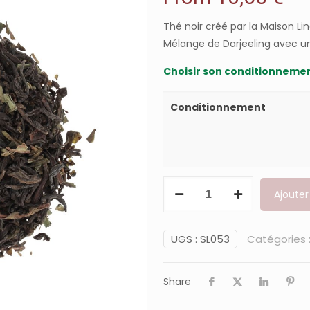
Thé noir créé par la Maison Lind
Mélange de Darjeeling avec u
Choisir son conditionnemen
Conditionnement
quantité
Ajouter
de
Lilibet
Tea
UGS :
SL053
Catégories 
Share