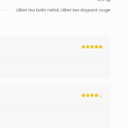
Lilibet tea boîte métal, Lilibet tea doypack rouge
Note
5
sur
5
Note
4
sur 5