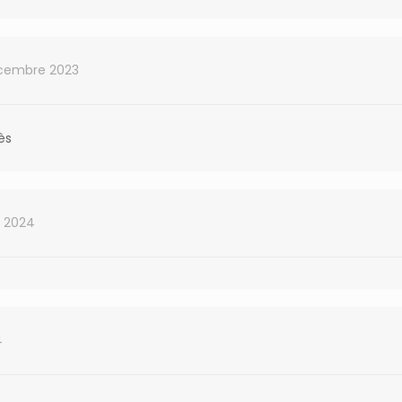
cembre 2023
ès
il 2024
4