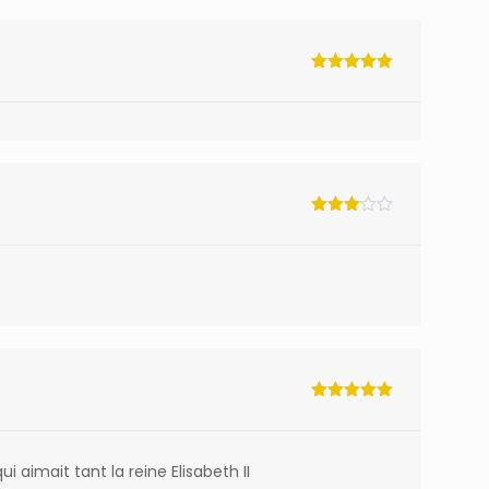
Note
5
sur
5
Note
3
sur 5
Note
5
sur
5
aimait tant la reine Elisabeth II