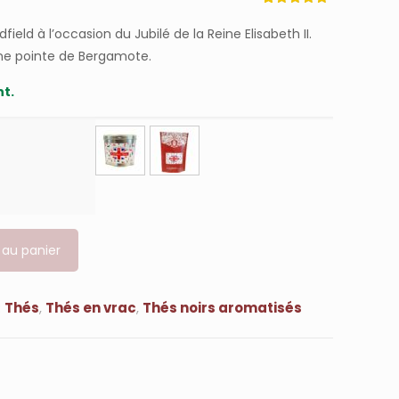
Noté
21
4.81
sur 5
field à l’occasion du Jubilé de la Reine Elisabeth II.
basé sur
notations
ne pointe de Bergamote.
client
t.
 au panier
:
Thés
,
Thés en vrac
,
Thés noirs aromatisés