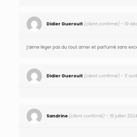
Didier Gueroult
(client confirmé)
–
19 dé
j’aime léger pas du tout amer et parfumé sans exc
Didier Gueroult
(client confirmé)
–
11 avr
Sandrine
(client confirmé)
–
19 juillet 202