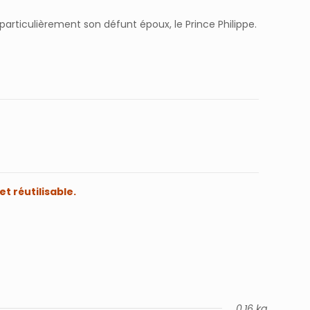
articulièrement son défunt époux, le Prince Philippe.
t réutilisable.
0,16 kg