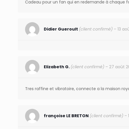
Cadeau pour un fan qui en redemande à chaque fo
Didier Gueroult
(client confirmé)
–
13 ao
Elizabeth G.
(client confirmé)
–
27 août 
Tres raffine et vibratoire, connecte a la maison roy
françoise LE BRETON
(client confirmé)
–