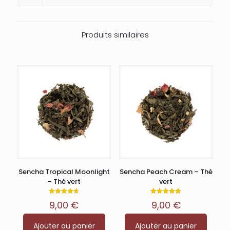
Produits similaires
Sencha Tropical Moonlight
Sencha Peach Cream – Thé
– Thé vert
vert
Note
Note
9,00
€
9,00
€
4.71
4.88
sur 5
sur 5
Ajouter au panier
Ajouter au panier