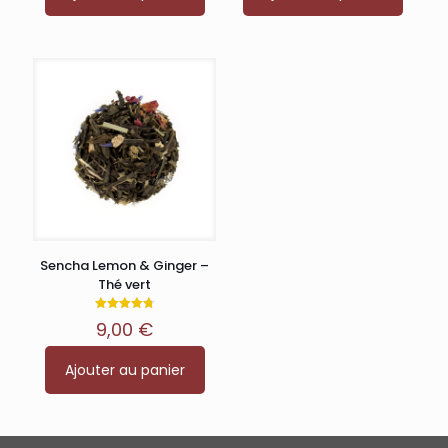
Sencha Lemon & Ginger –
Thé vert
Note
9,00
€
4.80
sur 5
Ajouter au panier