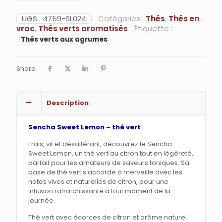
Sweet
Lemon
UGS :
4759-SL024
Catégories :
Thés
,
Thés en
-
vrac
,
Thés verts aromatisés
Étiquette :
thé
Thés verts aux agrumes
vert
Share
Description
Sencha Sweet Lemon – thé vert
Frais, vif et désaltérant, découvrez le Sencha
Sweet Lemon, un thé vert au citron tout en légèreté,
parfait pour les amateurs de saveurs toniques. Sa
base de thé vert s’accorde à merveille avec les
notes vives et naturelles de citron, pour une
infusion rafraîchissante à tout moment de la
journée.
Thé vert avec écorces de citron et arôme naturel