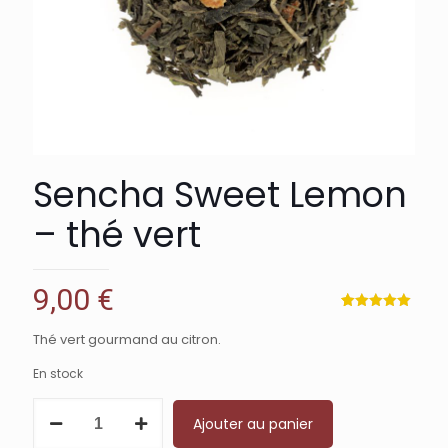
Sencha Sweet Lemon
– thé vert
9,00
€
Noté
7
5.00
sur 5
Thé vert gourmand au citron.
basé sur
notations
client
En stock
quantité
Ajouter au panier
de
Sencha