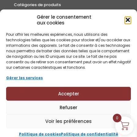
Catégories de produits
Gérer le consentement
Autour du thé
aux cookies
Cafés
Pour offrir les meilleures expériences, nous utilisons des
Rooibos et Infusions
technologies telles que les cookies pour stocker et/ou accéder aux
informations des appareils. Le fait de consentir à ces technologies
Thés
nous permettra de traiter des données telles que le comportement
de navigation ou les ID uniques sur ce site. Le fait de ne pas
consentir ou de retirer son consentement peut avoir un effet négatif
sur certaines caractéristiques et fonctions.
Gérer les services
Accepter
Refuser
© Lindfield & Co 2018 - 2026
0
Voir les préférences
Politique de cookies
Politique de confidentialité