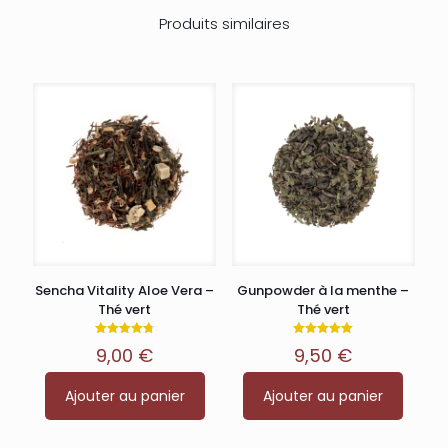
Produits similaires
Sencha Vitality Aloe Vera –
Gunpowder à la menthe –
Thé vert
Thé vert
Note
Note
9,00
€
9,50
€
4.75
5.00
sur 5
sur 5
Ajouter au panier
Ajouter au panier