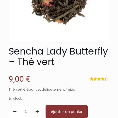
Sencha Lady Butterfly
– Thé vert
9,00
€
Noté
8
4.38
sur 5
Thé vert élégant et délicatement fruité.
basé
sur
notations
En stock
client
quantité
Ajouter au panier
de
Sencha