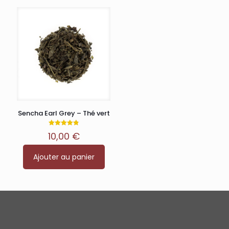
Sencha Earl Grey – Thé vert
Note
10,00
€
4.87
sur 5
Ajouter au panier