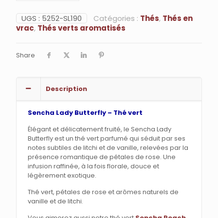
Lady
Butterfly
UGS :
5252-SL190
Catégories :
Thés
,
Thés en
-
vrac
,
Thés verts aromatisés
Thé
vert
Share
Description
Sencha Lady Butterfly – Thé vert
Élégant et délicatement fruité, le Sencha Lady
Butterfly est un thé vert parfumé qui séduit par ses
notes subtiles de litchi et de vanille, relevées par la
présence romantique de pétales de rose. Une
infusion raffinée, à la fois florale, douce et
légèrement exotique.
Thé vert, pétales de rose et arômes naturels de
vanille et de litchi.
Vous aimerez aussi notre thé vert
Sencha Peach