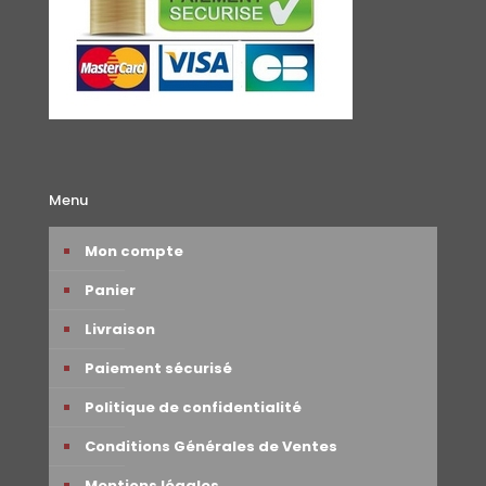
Menu
Mon compte
Panier
Livraison
Paiement sécurisé
Politique de confidentialité
Conditions Générales de Ventes
Mentions légales