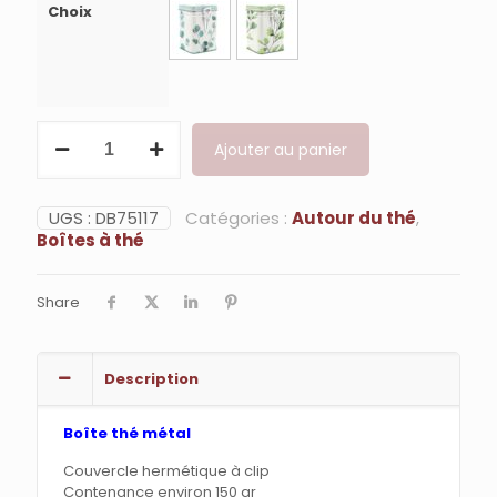
Choix
quantité
Ajouter au panier
de
Boîte
thé
"Trees"
UGS :
DB75117
Catégories :
Autour du thé
,
150
Boîtes à thé
grammes
Share
Description
Boîte thé métal
Couvercle hermétique à clip
Contenance environ 150 gr