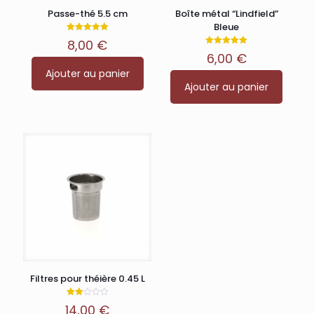
Passe-thé 5.5 cm
Boîte métal “Lindfield”
Bleue
Note
8,00
€
5.00
Note
sur 5
6,00
€
5.00
sur 5
Ajouter au panier
Ajouter au panier
Filtres pour théière 0.45 L
Note
14,00
€
2.00