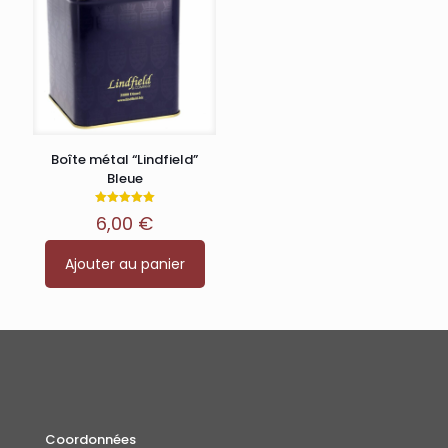
Boîte métal “Lindfield”
Bleue
Note
6,00
€
5.00
sur 5
Ajouter au panier
Coordonnées