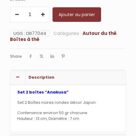
quantité
Ajouter au panier
de
Set
2
boîtes
UGS :
DB77044
Catégories :
Autour du thé
,
"Anakusa"
Boîtes à thé
Share
Description
Set 2 boîtes “Anakusa”
Set 2 Boîtes noires rondes décor Japon.
Contenance environ 50 gr chacune
Hauteur : 13 cm, Diamètre : 7 cm