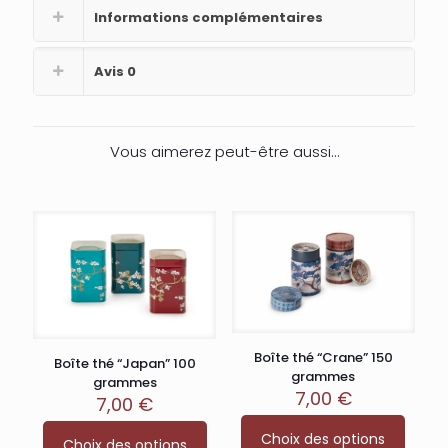
Informations complémentaires
Avis
0
Vous aimerez peut-être aussi…
Boîte thé “Crane” 150
Boîte thé “Japan” 100
grammes
grammes
7,00
€
7,00
€
Ce
Ce
Choix des options
produit
Choix des options