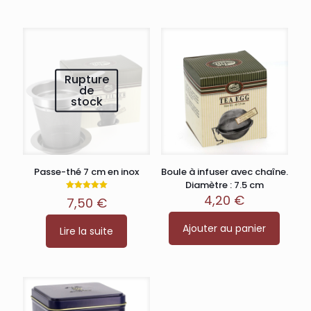
choisies
sur
la
page
du
produit
Rupture
de
stock
Passe-thé 7 cm en inox
Boule à infuser avec chaîne.
Diamètre : 7.5 cm
4,20
€
Note
7,50
€
5.00
sur 5
Ajouter au panier
Lire la suite