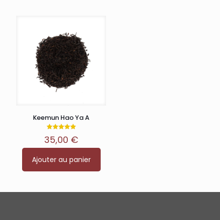
Keemun Hao Ya A
Note
35,00
€
5.00
sur 5
Ajouter au panier