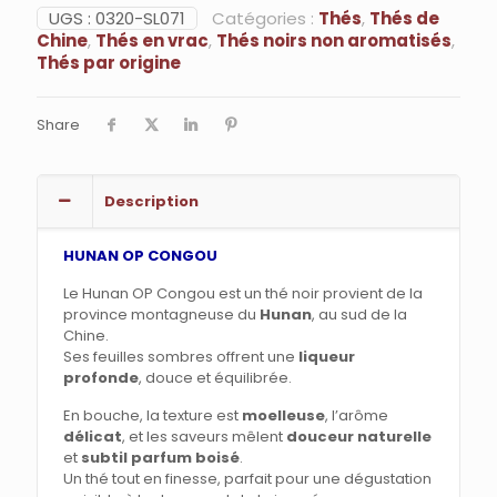
CONGOU
UGS :
0320-SL071
Catégories :
Thés
,
Thés de
Chine
,
Thés en vrac
,
Thés noirs non aromatisés
,
Thés par origine
Share
Description
HUNAN OP CONGOU
Le Hunan OP Congou est un thé noir provient de la
province montagneuse du
Hunan
, au sud de la
Chine.
Ses feuilles sombres offrent une
liqueur
profonde
, douce et équilibrée.
En bouche, la texture est
moelleuse
, l’arôme
délicat
, et les saveurs mêlent
douceur naturelle
et
subtil parfum boisé
.
Un thé tout en finesse, parfait pour une dégustation