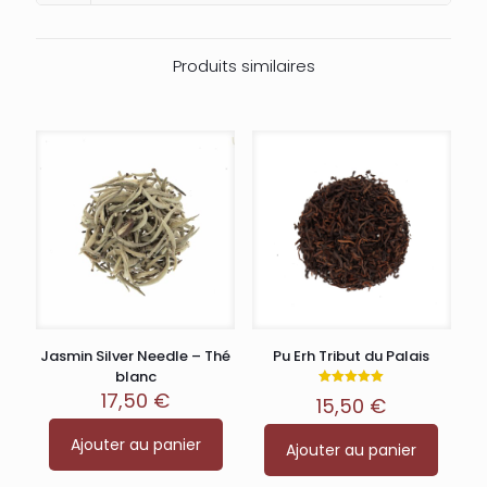
Produits similaires
Jasmin Silver Needle – Thé
Pu Erh Tribut du Palais
blanc
17,50
€
Note
15,50
€
5.00
sur 5
Ajouter au panier
Ajouter au panier