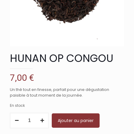
HUNAN OP CONGOU
7,00
€
Un thé tout en finesse, parfait pour une dégustation
paisible à tout moment de la journée.
En stock
quantité
Ajouter au panier
de
HUNAN
OP