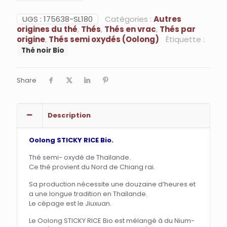
STICKY
RICE
UGS :
175638-SL180
Catégories :
Autres
Bio
origines du thé
,
Thés
,
Thés en vrac
,
Thés par
de
origine
,
Thés semi oxydés (Oolong)
Étiquette :
Thailand
Thé noir Bio
Share
Description
Oolong STICKY RICE Bio.
Thé semi- oxydé de Thaïlande.
Ce thé provient du Nord de Chiang rai.
Sa production nécessite une douzaine d’heures et
a une longue tradition en Thaïlande.
Le cépage est le Jiuxuan.
Le Oolong STICKY RICE Bio est mélangé à du Nium-