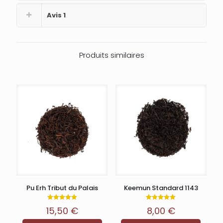
Avis
1
Produits similaires
Pu Erh Tribut du Palais
Keemun Standard 1143
Note
Note
15,50
€
8,00
€
5.00
5.00
sur 5
sur 5