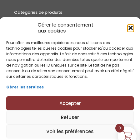
Catégories de produits
Gérer le consentement
Autour du thé
aux cookies
Cafés
Pour offrir les meilleures expériences, nous utilisons des
Rooibos et Infusions
technologies telles que les cookies pour stocker et/ou accéder aux
informations des appareils. Le fait de consentir à ces technologies
Thés
nous permettra de traiter des données telles que le comportement
de navigation ou les ID uniques sur ce site. Le fait de ne pas
consentir ou de retirer son consentement peut avoir un effet négatif
sur certaines caractéristiques et fonctions.
Gérer les services
Accepter
Refuser
© Lindfield & Co 2018 - 2026
0
Voir les préférences