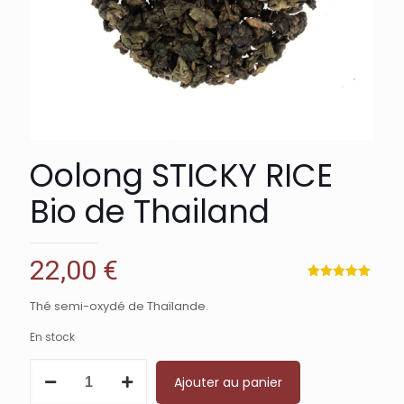
Oolong STICKY RICE
Bio de Thailand
22,00
€
Noté
1
5.00
sur 5
Thé semi-oxydé de Thaïlande.
basé sur
notation
client
En stock
quantité
Ajouter au panier
de
Oolong