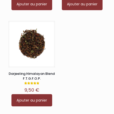
Ajouter au panier
Ajouter au panier
Darjeeling Himalayan Blend
F.T.G.F.O.P.
Note
9,50
€
4.83
sur 5
Ajouter au panier