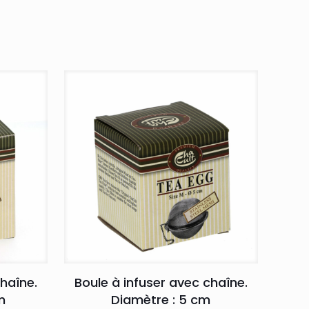
chaîne.
Boule à infuser avec chaîne.
m
Diamètre : 5 cm