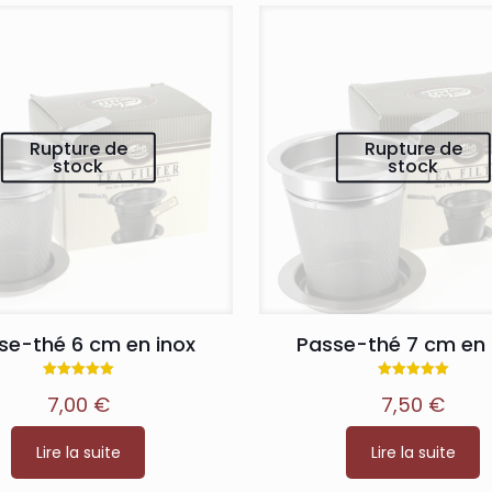
Rupture de
Rupture de
stock
stock
se-thé 6 cm en inox
Passe-thé 7 cm en 
Note
Note
7,00
€
7,50
€
5.00
5.00
sur 5
sur 5
Lire la suite
Lire la suite