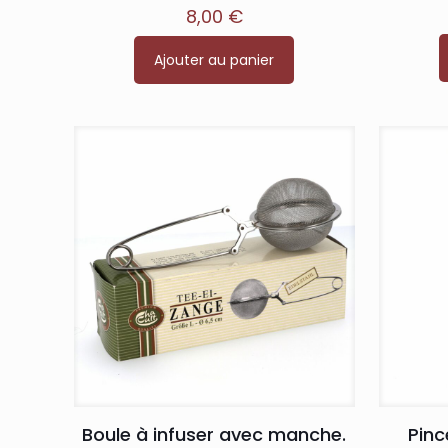
Note
8,00
€
5.00
sur 5
Ajouter au panier
Boule à infuser avec manche.
Pince