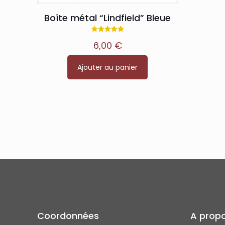
Boîte métal “Lindfield” Bleue
Note
6,00
€
5.00
sur 5
Ajouter au panier
Coordonnées
A prop