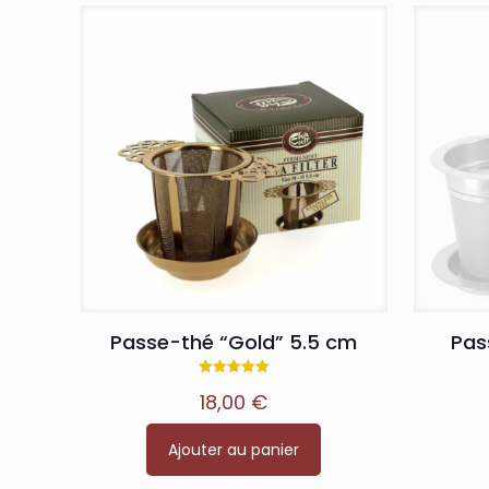
Passe-thé “Gold” 5.5 cm
Pas
Note
18,00
€
5.00
sur 5
Ajouter au panier