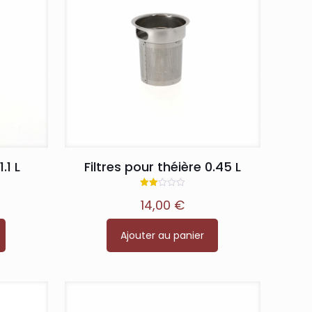
.1 L
Filtres pour théière 0.45 L
Note
14,00
€
2.00
sur
5
Ajouter au panier