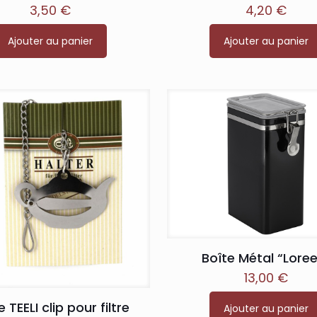
3,50
€
4,20
€
Ajouter au panier
Ajouter au panier
Boîte Métal “Lore
13,00
€
 TEELI clip pour filtre
Ajouter au panier