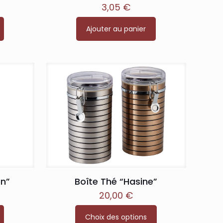
3,05
€
Ajouter au panier
en”
Boîte Thé “Hasine”
20,00
€
Ce
Choix des options
produit