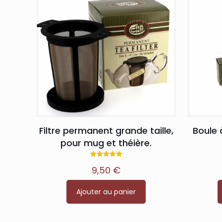
Filtre permanent grande taille,
Boule 
pour mug et théière.
Note
9,50
€
5.00
sur 5
Ajouter au panier