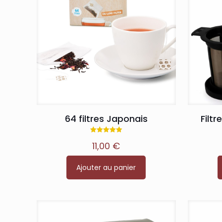
64 filtres Japonais
Filt
Note
11,00
€
5.00
sur 5
Ajouter au panier