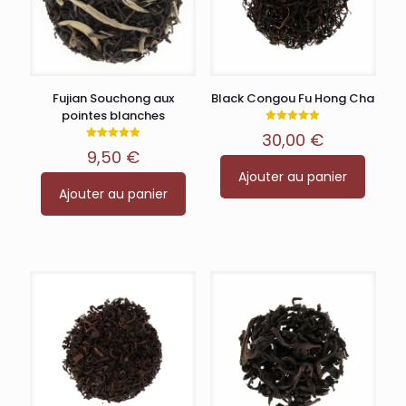
Fujian Souchong aux
Black Congou Fu Hong Cha
pointes blanches
Note
30,00
€
5.00
Note
sur 5
9,50
€
5.00
sur 5
Ajouter au panier
Ajouter au panier