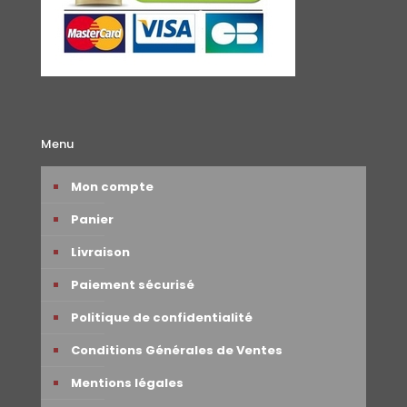
Menu
Mon compte
Panier
Livraison
Paiement sécurisé
Politique de confidentialité
Conditions Générales de Ventes
Mentions légales