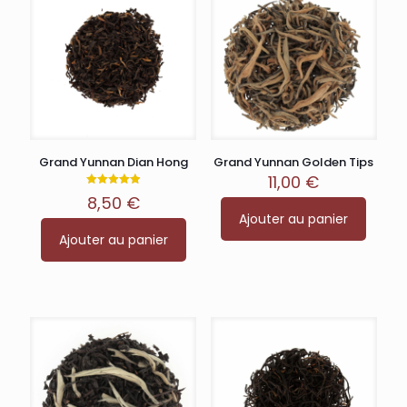
Grand Yunnan Dian Hong
Grand Yunnan Golden Tips
11,00
€
Note
8,50
€
4.90
sur 5
Ajouter au panier
Ajouter au panier