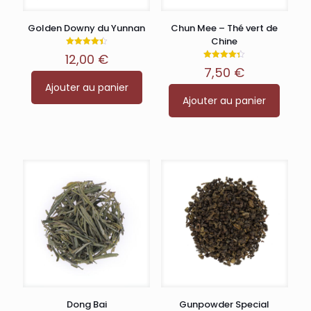
Golden Downy du Yunnan
Chun Mee – Thé vert de
Chine
Note
12,00
€
4.40
Note
sur 5
7,50
€
4.33
sur 5
Ajouter au panier
Ajouter au panier
Dong Bai
Gunpowder Special