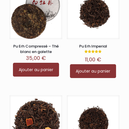
Pu Erh Compressé – Thé
Pu Erh Imperial
blanc en galette
35,00
€
Note
11,00
€
5.00
sur 5
Ajouter au panier
Ajouter au panier