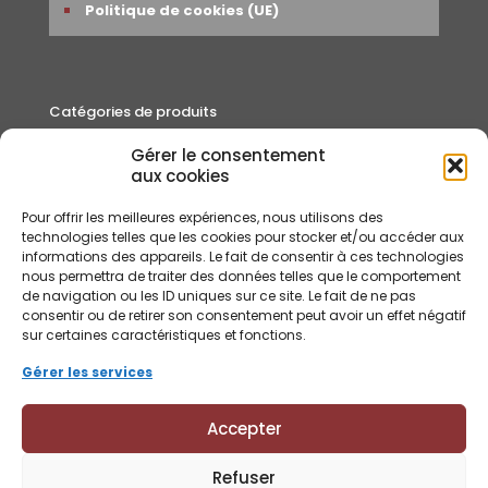
Politique de cookies (UE)
Catégories de produits
Gérer le consentement
Autour du thé
aux cookies
Cafés
Pour offrir les meilleures expériences, nous utilisons des
Rooibos et Infusions
technologies telles que les cookies pour stocker et/ou accéder aux
informations des appareils. Le fait de consentir à ces technologies
Thés
nous permettra de traiter des données telles que le comportement
de navigation ou les ID uniques sur ce site. Le fait de ne pas
consentir ou de retirer son consentement peut avoir un effet négatif
sur certaines caractéristiques et fonctions.
Gérer les services
Accepter
Refuser