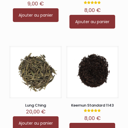
9,00
€
Note
8,00
€
4.86
sur 5
Ajouter au panier
Ajouter au panier
Lung Ching
Keemun Standard 1143
20,00
€
Note
8,00
€
5.00
sur 5
Ajouter au panier