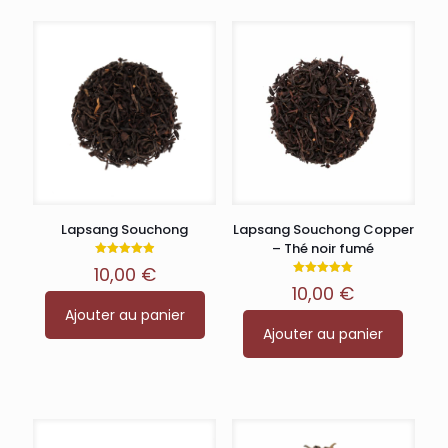
Lapsang Souchong
Lapsang Souchong Copper
– Thé noir fumé
Note
10,00
€
4.93
Note
sur 5
10,00
€
5.00
sur 5
Ajouter au panier
Ajouter au panier