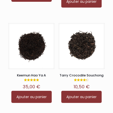
Ajouter au panier
Keemun Hao Ya A
Tarry Crocodile Souchong
Note
Note
35,00
€
10,50
€
5.00
4.33
sur 5
sur 5
Ajouter au panier
Ajouter au panier